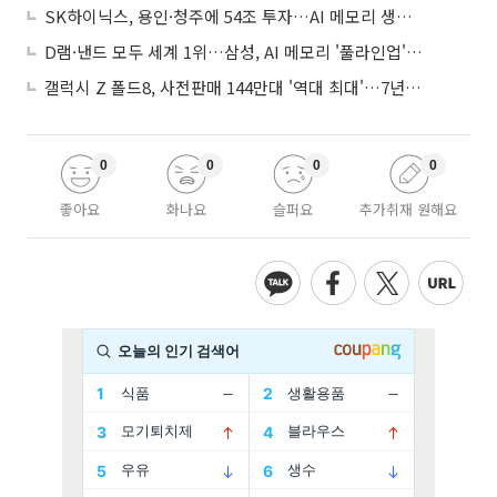
SK하이닉스, 용인·청주에 54조 투자…AI 메모리 생산기지 키운다
D램·낸드 모두 세계 1위…삼성, AI 메모리 '풀라인업'으로 승부
갤럭시 Z 폴드8, 사전판매 144만대 '역대 최대'…7년만에 갤노트10 기록 넘어
0
0
0
0
좋아요
화나요
슬퍼요
추가취재 원해요