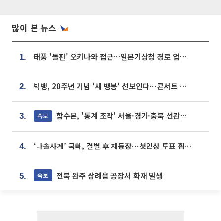
많이 본 뉴스
태풍 '돌핀' 오키나와 접근…일본기상청 경로 업데이트
1.
빅뱅, 20주년 기념 '새 뱅봉' 선보인다⋯콘서트 앞두고 팝업 개최
2.
합수본, '통계 조작' 서울·경기·충북 선관위 등 추가 압수수색
속보
3.
‘나솔사계’ 국화, 결별 후 재등장⋯첫인상 투표 휩쓸고 ‘인기녀’ 등극
4.
전북 완주 삼례읍 공장서 화재 발생
속보
5.