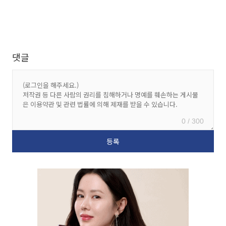
댓글
0 / 300