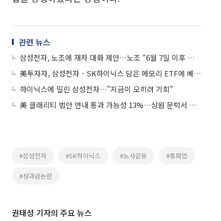
관련 뉴스
삼성전자, 노조에 재차 대화 제안…노조 “6월 7일 이후 협의 의사”
美투자자, 삼성전자ㆍSK하이닉스 담은 메모리 ETF에 베팅…ARK 자산 규모 추월
하이닉스에 밀린 삼성전자…"지금이 오히려 기회"
美 클래리티 법안 연내 통과 가능성 13%…상원 문턱서 제동
#삼성전자
#SK하이닉스
#노사갈등
#총파업
#성과급논란
권태성 기자의 주요 뉴스