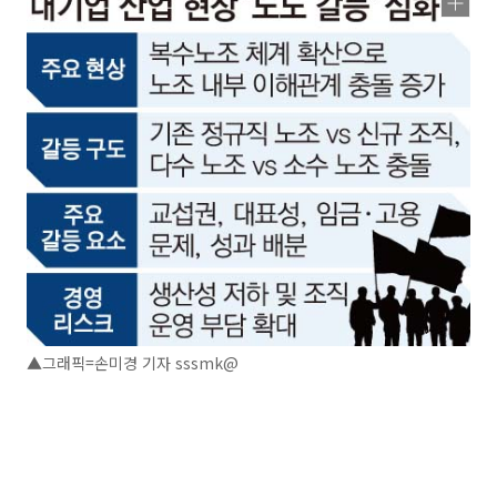
▲그래픽=손미경 기자 sssmk@