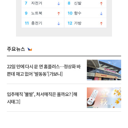
주요뉴스
22일 만에 다시 문 연 홈플러스…정상화 바
쁜데 재고 없어 ‘발동동’[가보니]
입추매직 '불발', 처서매직은 올까요? [해
시태그]