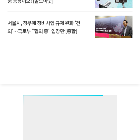
품 등장이오! [솔드아웃]
서울시, 정부에 정비사업 규제 완화 '건
의'⋯국토부 "협의 중" 입장만 [종합]