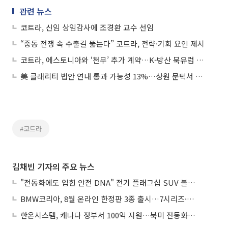
관련 뉴스
코트라, 신임 상임감사에 조경환 교수 선임
“중동 전쟁 속 수출길 뚫는다” 코트라, 전략·기회 요인 제시
코트라, 에스토니아와 ‘천무’ 추가 계약…K-방산 북유럽 공략 속도
美 클래리티 법안 연내 통과 가능성 13%…상원 문턱서 제동
#코트라
김채빈 기자의 주요 뉴스
"전동화에도 입힌 안전 DNA" 전기 플래그십 SUV 볼보 'EX90'
BMW코리아, 8월 온라인 한정판 3종 출시…7시리즈·X7·M340i 투어링
한온시스템, 캐나다 정부서 100억 지원…북미 전동화 시장 가속