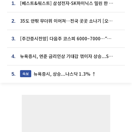
[베스트&워스트] 삼성전자·SK하이닉스 밀린 한 주…상상인증권은 85% 급등
1.
35도 안팎 무더위 이어져…전국 곳곳 소나기 [오늘 날씨]
2.
[주간증시전망] 다음주 코스피 6000~7000⋯“外人 수급은 정책이 변수”
3.
뉴욕증시, 연준 금리인상 기대감 꺾이자 상승...S&P500 사상 최고치 [종합]
4.
뉴욕증시, 상승...나스닥 1.3% ↑
속보
5.