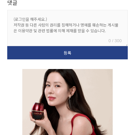
댓글
0 / 300