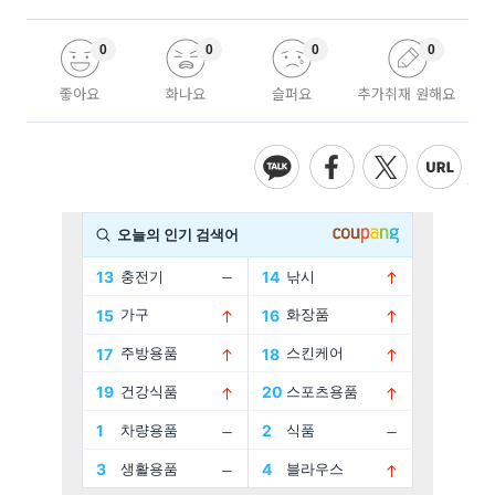
0
0
0
0
좋아요
화나요
슬퍼요
추가취재 원해요