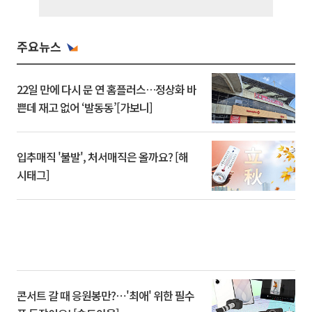
주요뉴스
22일 만에 다시 문 연 홈플러스…정상화 바
쁜데 재고 없어 ‘발동동’[가보니]
입추매직 '불발', 처서매직은 올까요? [해
시태그]
콘서트 갈 때 응원봉만?⋯'최애' 위한 필수