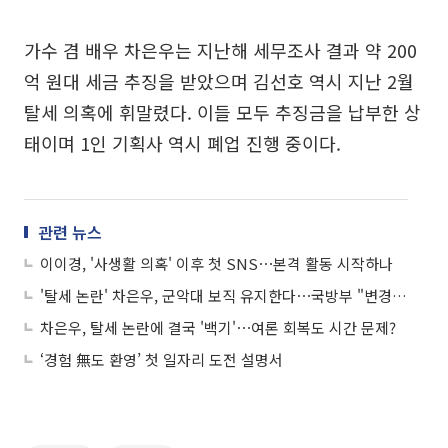
가수 겸 배우 차은우는 지난해 세무조사 결과 약 200
억 원대 세금 추징을 받았으며 김선호 역시 지난 2월
탈세 의혹에 휘말렸다. 이들 모두 추징금을 납부한 상
태이며 1인 기획사 역시 폐업 진행 중이다.
관련 뉴스
이이경, '사생활 의혹' 이후 첫 SNS⋯본격 활동 시작하나
'탈세 논란' 차은우, 군악대 보직 유지한다⋯국방부 "변경 사유 해당 안돼"
차은우, 탈세 논란에 결국 '백기'⋯여론 회복도 시간 문제?
‘경험 無도 환영’ 첫 일자리 도전 설명서