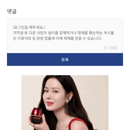
댓글
0 / 300