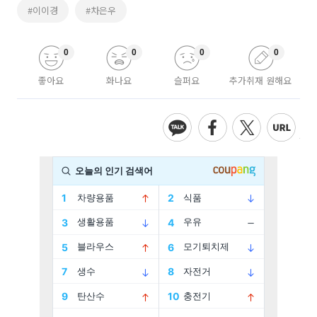
#이이경
#차은우
0
0
0
0
좋아요
화나요
슬퍼요
추가취재 원해요