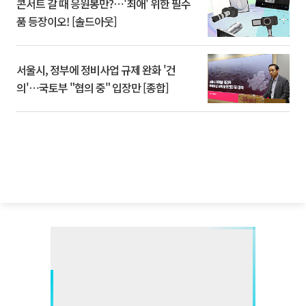
콘서트 갈 때 응원봉만?⋯'최애' 위한 필수
품 등장이오! [솔드아웃]
서울시, 정부에 정비사업 규제 완화 '건
의'⋯국토부 "협의 중" 입장만 [종합]