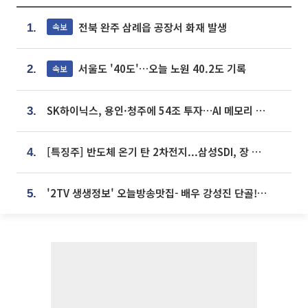
전북 완주 삼례읍 공장서 화재 발생
속보
1.
서울도 '40도'…오늘 노원 40.2도 기록
속보
2.
SK하이닉스, 용인·청주에 54조 투자…AI 메모리 생산기지 키운다
3.
[특징주] 반도체 온기 탄 2차전지...삼성SDI, 장 초반 7% 넘게 껑충
4.
'2TV 생생정보' 오늘방송맛집- 배우 강성진 단골! 쌀국수ㆍ푸팟퐁 커리 맛집 '블○○○'
5.