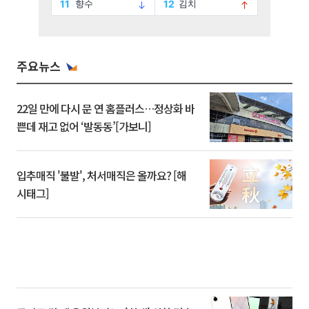
주요뉴스
22일 만에 다시 문 연 홈플러스…정상화 바
쁜데 재고 없어 ‘발동동’[가보니]
입추매직 '불발', 처서매직은 올까요? [해
시태그]