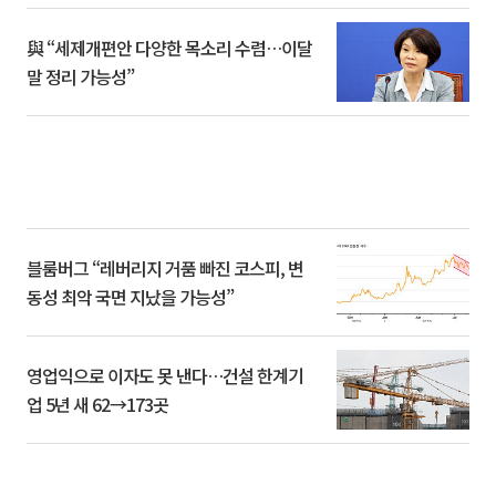
與 “세제개편안 다양한 목소리 수렴…이달
말 정리 가능성”
블룸버그 “레버리지 거품 빠진 코스피, 변
동성 최악 국면 지났을 가능성”
영업익으로 이자도 못 낸다…건설 한계기
업 5년 새 62→173곳