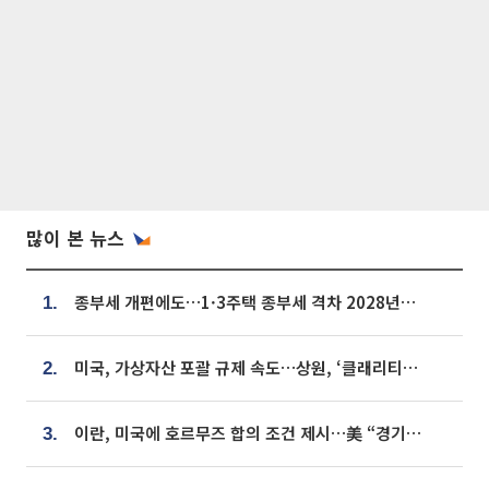
많이 본 뉴스
종부세 개편에도…1·3주택 종부세 격차 2028년부터 확대
1.
미국, 가상자산 포괄 규제 속도…상원, ‘클래리티법’ 9월 절차투표 추진
2.
이란, 미국에 호르무즈 합의 조건 제시…美 “경기 아직 안 끝나” [종합]
3.