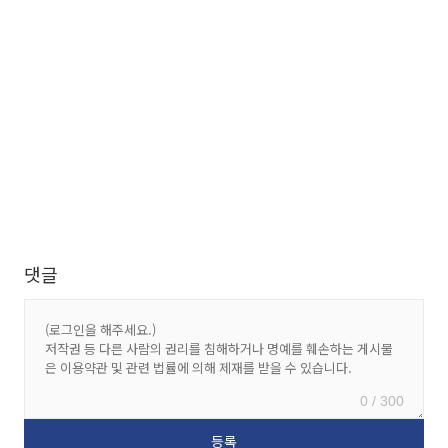
댓글
0 / 300