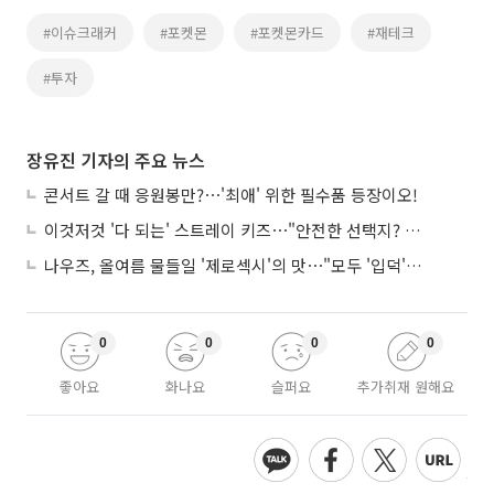
#이슈크래커
#포켓몬
#포켓몬카드
#재테크
#투자
장유진 기자의 주요 뉴스
콘서트 갈 때 응원봉만?⋯'최애' 위한 필수품 등장이오!
이것저것 '다 되는' 스트레이 키즈⋯"안전한 선택지? 도전이 재밌죠"
나우즈, 올여름 물들일 '제로섹시'의 맛⋯"모두 '입덕'시킬 것"
0
0
0
0
좋아요
화나요
슬퍼요
추가취재 원해요