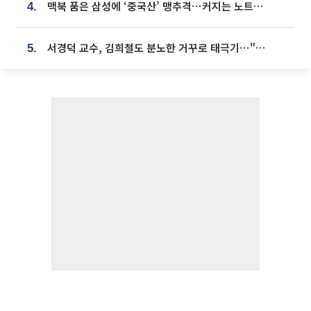
맥북 품은 삼성에 ‘중국산’ 맹추격⋯커지는 노트북 OLED 시장
4.
서경덕 교수, 김희철도 분노한 거꾸로 태극기⋯"엉터리는 아냐, 아쉬울 뿐"
5.