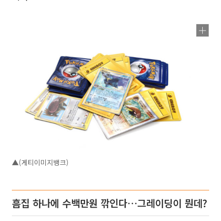
▲(게티이미지뱅크)
흠집 하나에 수백만원 깎인다…그레이딩이 뭔데?