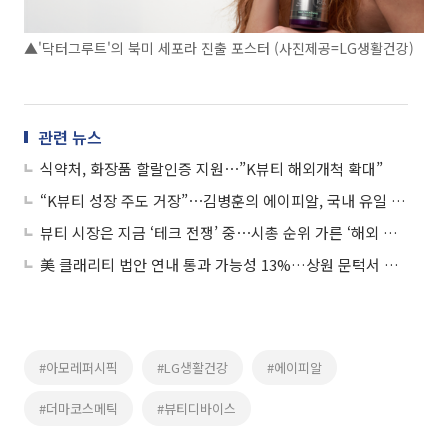
▲'닥터그루트'의 북미 세포라 진출 포스터 (사진제공=LG생활건강)
관련 뉴스
식약처, 화장품 할랄인증 지원⋯”K뷰티 해외개척 확대”
“K뷰티 성장 주도 거장”⋯김병훈의 에이피알, 국내 유일 타임 ‘100대 기업’ 선정
뷰티 시장은 지금 ‘테크 전쟁’ 중⋯시총 순위 가른 ‘해외 확장·디바이스 기술력’
美 클래리티 법안 연내 통과 가능성 13%…상원 문턱서 제동
#아모레퍼시픽
#LG생활건강
#에이피알
#더마코스메틱
#뷰티디바이스