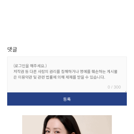
댓글
0 / 300