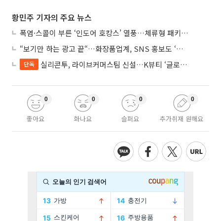
황민주 기자의 주요 뉴스
폭염·스콜이 부른 ‘인도어 호캉스’ 열풍…체류형 패키지 뜬다
“보기만 하는 광고 끝“…화장품업계, SNS 홍보도 ‘참여형 콘텐츠’로 변모
실리콘투, 라이브커머스팀 신설…K뷰티 ‘글로벌 판매망’ 확대
단독
0
0
0
0
좋아요
화나요
슬퍼요
추가취재 원해요