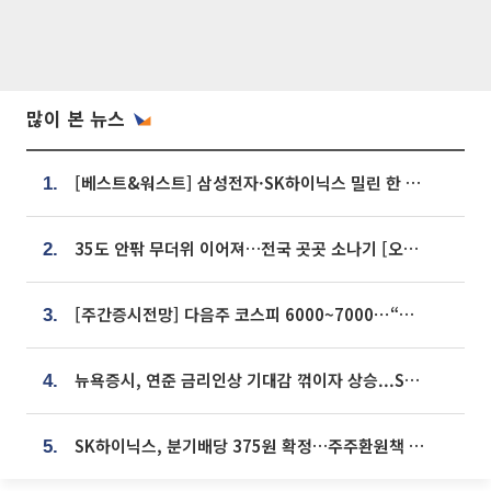
많이 본 뉴스
[베스트&워스트] 삼성전자·SK하이닉스 밀린 한 주…상상인증권은 85% 급등
1.
35도 안팎 무더위 이어져…전국 곳곳 소나기 [오늘 날씨]
2.
[주간증시전망] 다음주 코스피 6000~7000⋯“外人 수급은 정책이 변수”
3.
뉴욕증시, 연준 금리인상 기대감 꺾이자 상승...S&P500 사상 최고치 [종합]
4.
SK하이닉스, 분기배당 375원 확정…주주환원책 9월로 앞당겨 발표
5.