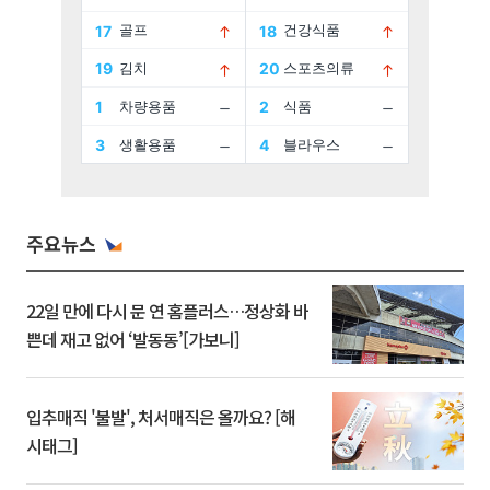
주요뉴스
22일 만에 다시 문 연 홈플러스…정상화 바
쁜데 재고 없어 ‘발동동’[가보니]
입추매직 '불발', 처서매직은 올까요? [해
시태그]