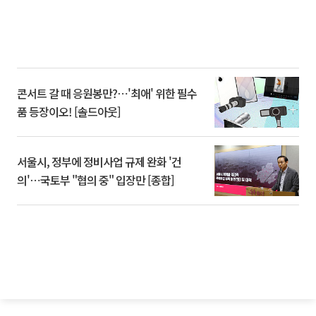
콘서트 갈 때 응원봉만?⋯'최애' 위한 필수
품 등장이오! [솔드아웃]
서울시, 정부에 정비사업 규제 완화 '건
의'⋯국토부 "협의 중" 입장만 [종합]