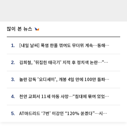
많이 본 뉴스
[내일 날씨] 폭염 한풀 꺾여도 무더위 계속⋯동해안 이틀 연속 비
1.
김희철, '뒤집힌 태극기' 지적 후 정치색 논란…"좌우 떠나 우리나라 국기"
2.
놀란 감독 '오디세이', 개봉 4일 만에 100만 돌파⋯'왕사남' 보다 빠르다
3.
천안 교회서 11세 아동 사망…“침대에 묶여 있었다” 진술 확보
4.
AT마드리드 ‘7번’ 이강인 “120% 쏟겠다”⋯시메오네 감독 “필요한 선수”
5.