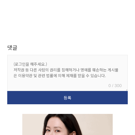
댓글
0 / 300