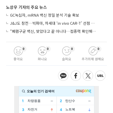
노상우 기자의 주요 뉴스
GC녹십자, mRNA 백신 정밀 분석 기술 확보
J&J도 참전…빅파마, 차세대 ‘in vivo CAR-T’ 선점 경쟁 본격화
“폐렴구균 백신, 맞았다고 끝 아니다…접종력 확인해야”
0
0
0
0
좋아요
화나요
슬퍼요
추가취재 원해요