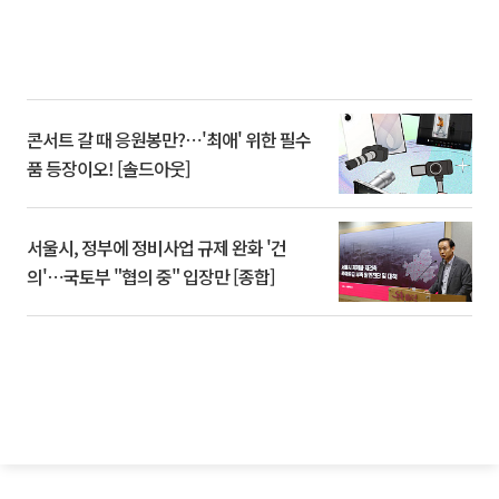
콘서트 갈 때 응원봉만?⋯'최애' 위한 필수
품 등장이오! [솔드아웃]
서울시, 정부에 정비사업 규제 완화 '건
의'⋯국토부 "협의 중" 입장만 [종합]