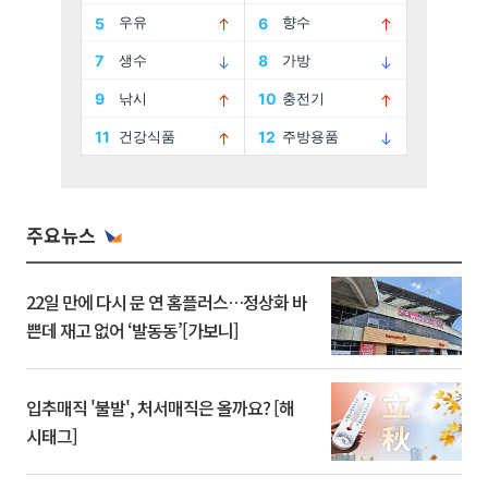
주요뉴스
22일 만에 다시 문 연 홈플러스…정상화 바
쁜데 재고 없어 ‘발동동’[가보니]
입추매직 '불발', 처서매직은 올까요? [해
시태그]