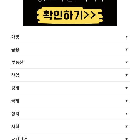
마켓
금융
부동산
산업
경제
국제
정치
사회
오피니언