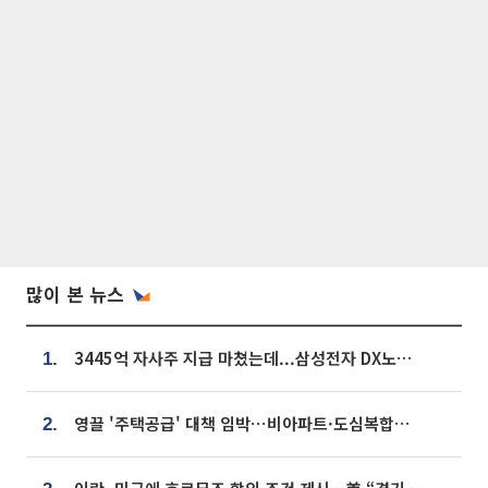
많이 본 뉴스
3445억 자사주 지급 마쳤는데...삼성전자 DX노조, 뒤늦은 '떼쓰기 집회'
1.
영끌 '주택공급' 대책 임박⋯비아파트·도심복합까지 총동원
2.