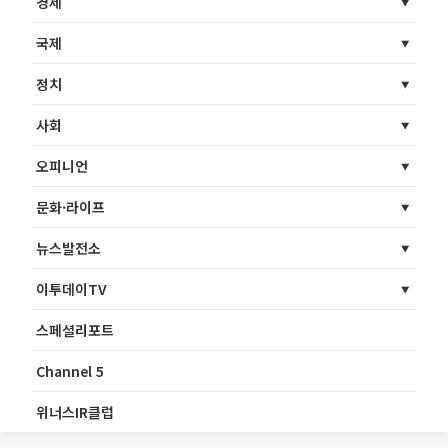
경제
국제
정치
사회
오피니언
문화·라이프
뉴스발전소
이투데이TV
스페셜리포트
Channel 5
위너스IR클럽