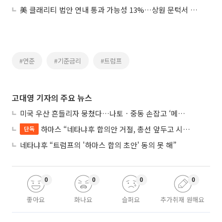
美 클래리티 법안 연내 통과 가능성 13%…상원 문턱서 제동
#연준
#기준금리
#트럼프
고대영 기자의 주요 뉴스
미국 우산 흔들리자 뭉쳤다…나토ㆍ중동 손잡고 ‘메카 공동방위’ 조약 체결
하마스 “네타냐후 합의안 거절, 총선 앞두고 시간 끌기”
단독
네타냐후 “트럼프의 '하마스 합의 초안' 동의 못 해”
0
0
0
0
좋아요
화나요
슬퍼요
추가취재 원해요