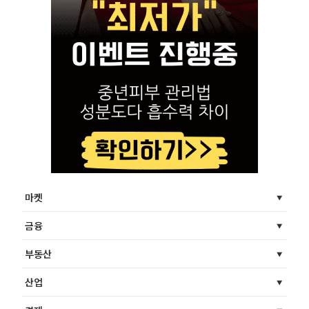
마켓
금융
부동산
산업