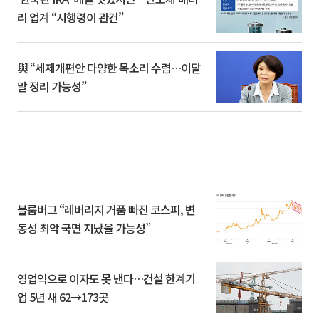
리 업계 “시행령이 관건”
與 “세제개편안 다양한 목소리 수렴…이달
말 정리 가능성”
블룸버그 “레버리지 거품 빠진 코스피, 변
동성 최악 국면 지났을 가능성”
영업익으로 이자도 못 낸다…건설 한계기
업 5년 새 62→173곳