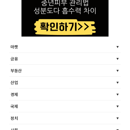
마켓
금융
부동산
산업
경제
국제
정치