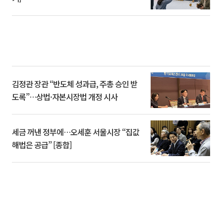
김정관 장관 “반도체 성과급, 주총 승인 받
도록”…상법·자본시장법 개정 시사
세금 꺼낸 정부에…오세훈 서울시장 “집값
해법은 공급” [종합]