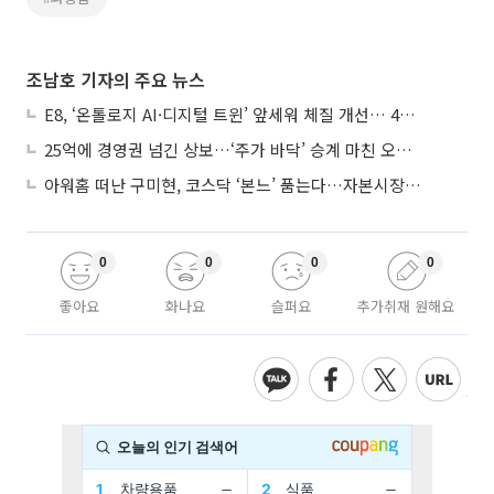
조남호 기자의 주요 뉴스
E8, ‘온톨로지 AI·디지털 트윈’ 앞세워 체질 개선… 4분기 흑자전환 총력
25억에 경영권 넘긴 상보…‘주가 바닥’ 승계 마친 오너 2세, 주가 부양 나설까
아워홈 떠난 구미현, 코스닥 ‘본느’ 품는다…자본시장 전면 등판
0
0
0
0
좋아요
화나요
슬퍼요
추가취재 원해요