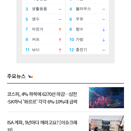
주요뉴스
코스피, 4% 하락에 6270선 마감…삼전
·SK하닉 '와르르' 각각 6%·10%대 급락
ISA 계좌, 5년마다 깨라고요? [이슈크래
커]