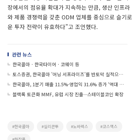
장에서의 점유율 확대가 지속하는 만큼, 생산 인프라
와 제품 경쟁력을 갖춘 ODM 업체를 중심으로 슬기로
운 투자 전략이 유효하다”고 조언했다.
관련 뉴스
한국콜마ㆍ한국타이어ㆍ코웨이 등
토스증권, 한국콜마 '어닝 서프라이즈'를 반토막 실적으로 표기⋯“알림 믿고 팔았는데”
한국콜마, 1분기 매출 11.5%·영업익 31.6% 증가 ‘역대 분기 최대’
블랙록 토큰화 MMF, 유럽 시장 진출∙∙∙스테이블코인 확장
#한국콜마
#실리콘투
#노바렉스
#코스맥스
#화장품