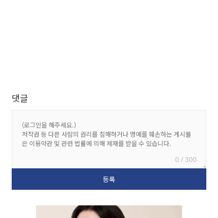
댓글
0 / 300