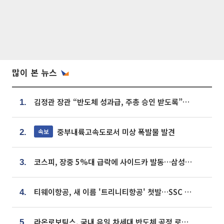
많이 본 뉴스
김정관 장관 “반도체 성과급, 주총 승인 받도록”…상법·자본시장법 개정 시사
1.
중부내륙고속도로서 미상 폭발물 발견
속보
2.
코스피, 장중 5%대 급락에 사이드카 발동…삼성·SK 동반 폭락
3.
티웨이항공, 새 이름 '트리니티항공' 첫발…SSC 전략 본격화
4.
라온로보틱스, 국내 유일 차세대 반도체 공정 로봇 개발 ‘고객사 테스트 진행’
5.