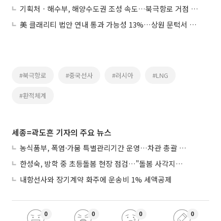
기획처ㆍ해수부, 해양수도권 조성 속도…북극항로 거점 전략 본격화
美 클래리티 법안 연내 통과 가능성 13%…상원 문턱서 제동
#북극항로
#중국선사
#러시아
#LNG
#환적체계
세종=곽도흔 기자의 주요 뉴스
농식품부, 폭염·가뭄 특별관리기간 운영…차관 총괄 대응체계 격상
한성숙, 방학 중 초등돌봄 현장 점검…"돌봄 사각지대 없애야"
내항선사와 장기계약 화주에 운송비 1% 세액공제
0
0
0
0