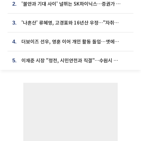
'불안과 기대 사이' 널뛰는 SK하이닉스…증권가 "HBM4·LTA 기반 펀터멘털 견고"
2.
'나혼산' 류혜영, 고경표와 16년산 우정…"자취방서 부모님과 마주쳐"
3.
더보이즈 선우, 영훈 이어 개인 활동 돌입⋯앳에어리어와 전속계약
4.
이재준 시장 "정전, 시민안전과 직결"…수원시 비상대응체계 가동
5.