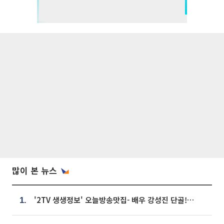
많이 본 뉴스
'2TV 생생정보' 오늘방송맛집- 배우 강성진 단골! 쌀국수ㆍ푸팟퐁 커리 맛집 '블○○○'
1.