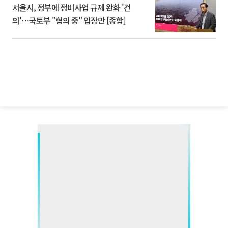
서울시, 정부에 정비사업 규제 완화 '건
의'⋯국토부 "협의 중" 입장만 [종합]