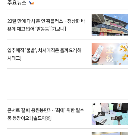
주요뉴스
22일 만에 다시 문 연 홈플러스…정상화 바
쁜데 재고 없어 ‘발동동’[가보니]
입추매직 '불발', 처서매직은 올까요? [해
시태그]
콘서트 갈 때 응원봉만?⋯'최애' 위한 필수
품 등장이오! [솔드아웃]