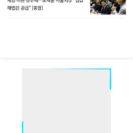
세금 꺼낸 정부에…오세훈 서울시장 “집값
해법은 공급” [종합]