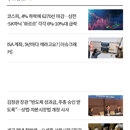
코스피, 4% 하락에 6270선 마감…삼전
·SK하닉 '와르르' 각각 6%·10%대 급락
ISA 계좌, 5년마다 깨라고요? [이슈크래
커]
김정관 장관 “반도체 성과급, 주총 승인 받
도록”…상법·자본시장법 개정 시사