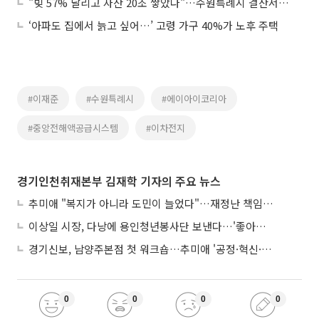
"빚 57% 날리고 자산 20조 쌓았다"…수원특례시 결산서가 뒤집어놓은 상식
‘아파도 집에서 늙고 싶어…’ 고령 가구 40%가 노후 주택
#이재준
#수원특례시
#에이아이코리아
#중앙전해액공급시스템
#이차전지
경기인천취재본부 김재학 기자의 주요 뉴스
추미애 "복지가 아니라 도민이 늘었다"…재정난 책임론 정면돌파
이상일 시장, 다낭에 용인청년봉사단 보낸다…'좋아용 거리' 만든다
경기신보, 남양주본점 첫 워크숍…추미애 '공정·혁신·포용' 전면 반영
0
0
0
0