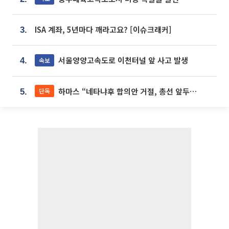
ISA 계좌, 5년마다 깨라고요? [이슈크래커]
3.
서울양양고속도로 이천터널 앞 사고 발생
속보
4.
하마스 “네타냐후 합의안 거절, 총선 앞두고 시간 끌기”
단독
5.