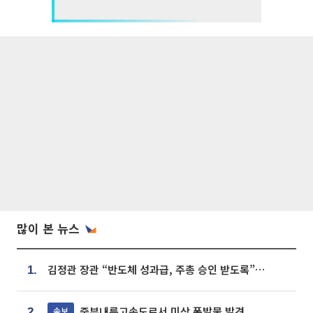
많이 본 뉴스
김정관 장관 “반도체 성과급, 주총 승인 받도록”…상법·자본시장법 개정 시사
1.
중부내륙고속도로서 미상 폭발물 발견
속보
2.