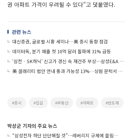
권 아파트 가격이 우려될 수 있다"고 덧붙였다.
관련 뉴스
대신증권, 글로벌 시황 세미나…美 증시 동향 점검
데이터독, 분기 매출 첫 10억 달러 돌파에 31% 급등
‘삼전ㆍSK하닉’ 신고가 경신 속 재건주 부상⋯삼성E&A 21%ㆍ대한광통신 19%↑
美 클래리티 법안 연내 통과 가능성 13%…상원 문턱서 제동
#증시
#집값
#부동산
#아파트
#반도체
박상군 기자의 주요 뉴스
“삼성전자 하단 단단해질 것”⋯레버리지 규제에 쏠림 완화