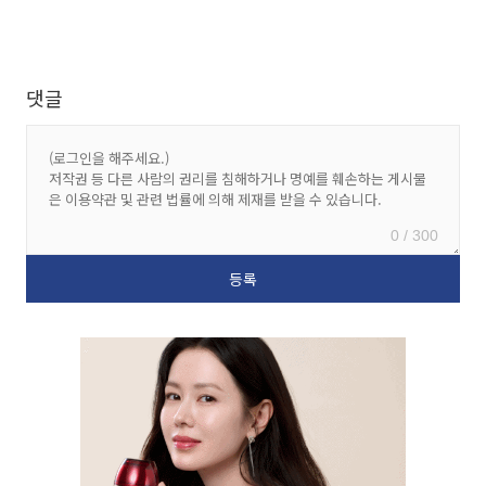
댓글
0 / 300