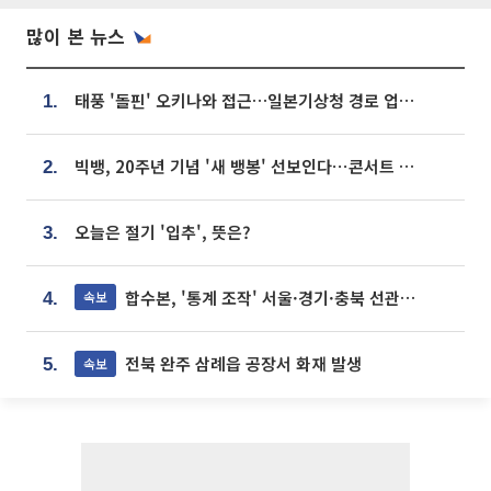
많이 본 뉴스
태풍 '돌핀' 오키나와 접근…일본기상청 경로 업데이트
1.
빅뱅, 20주년 기념 '새 뱅봉' 선보인다⋯콘서트 앞두고 팝업 개최
2.
오늘은 절기 '입추', 뜻은?
3.
합수본, '통계 조작' 서울·경기·충북 선관위 등 추가 압수수색
속보
4.
전북 완주 삼례읍 공장서 화재 발생
속보
5.