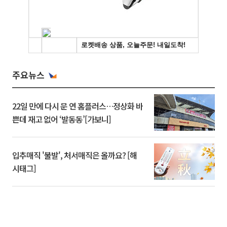
주요뉴스
22일 만에 다시 문 연 홈플러스…정상화 바
쁜데 재고 없어 ‘발동동’[가보니]
입추매직 '불발', 처서매직은 올까요? [해
시태그]