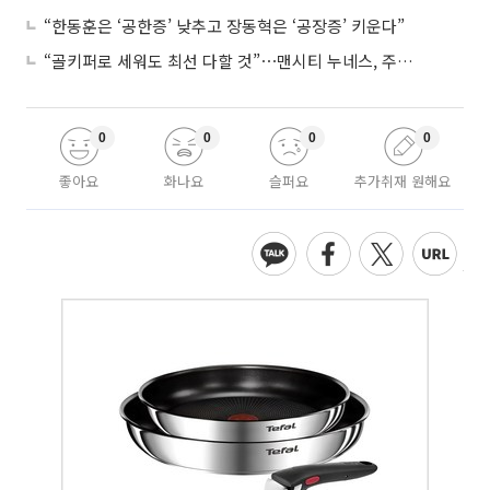
“한동훈은 ‘공한증’ 낮추고 장동혁은 ‘공장증’ 키운다”
“골키퍼로 세워도 최선 다할 것”⋯맨시티 누네스, 주전 경쟁 각오
0
0
0
0
좋아요
화나요
슬퍼요
추가취재 원해요