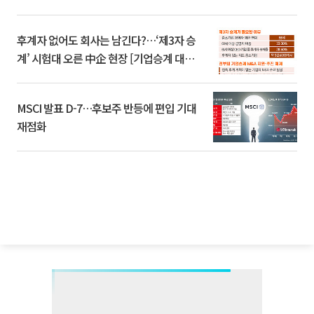
후계자 없어도 회사는 남긴다?…‘제3자 승
계’ 시험대 오른 中企 현장 [기업승계 대전
환]
MSCI 발표 D-7…후보주 반등에 편입 기대
재점화