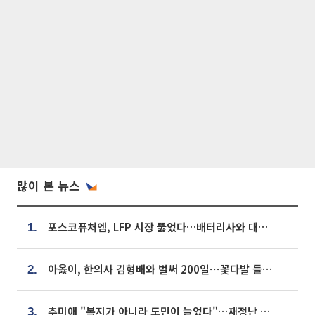
많이 본 뉴스
포스코퓨처엠, LFP 시장 뚫었다…배터리사와 대규모 장기 공급 합의
1.
아옳이, 한의사 김형배와 벌써 200일⋯꽃다발 들고 "프러포즈 아냐"
2.
추미애 "복지가 아니라 도민이 늘었다"…재정난 책임론 정면돌파
3.