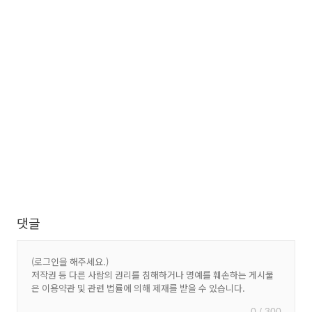
댓글
0 / 300