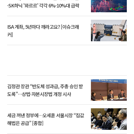
·SK하닉 '와르르' 각각 6%·10%대 급락
ISA 계좌, 5년마다 깨라고요? [이슈크래
커]
김정관 장관 “반도체 성과급, 주총 승인 받
도록”…상법·자본시장법 개정 시사
세금 꺼낸 정부에…오세훈 서울시장 “집값
해법은 공급” [종합]