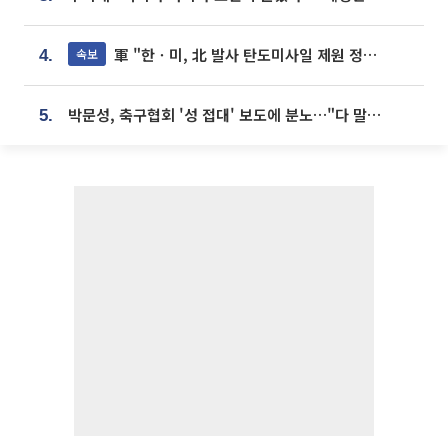
軍 "한ㆍ미, 北 발사 탄도미사일 제원 정밀분석 중"
속보
4.
박문성, 축구협회 '성 접대' 보도에 분노…"다 말아먹으려고 작정했나"
5.