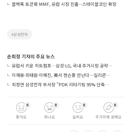
블랙록 토큰화 MMF, 유럽 시장 진출∙∙∙스테이블코인 확장
#삼성전자
손희정 기자의 주요 뉴스
유럽서 키운 히트펌프…삼성·LG, 국내 주거시장 공략 ‘속도’
이재용·최태원·이해진, 美서 젠슨황 만난다⋯실리콘밸리 집결하는 AI리더
최정연 삼성전자 부사장 "PDK 리타기팅 95% 단축…에이전트 AI 시범 활용"
0
0
0
0
좋아요
화나요
슬퍼요
추가취재 원해요