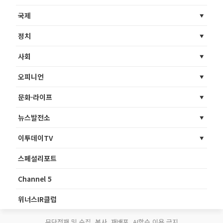
국제
정치
사회
오피니언
문화·라이프
뉴스발전소
이투데이TV
스페셜리포트
Channel 5
위너스IR클럽
무단전재 및 수집, 복사, 재배포, AI학습 이용 금지