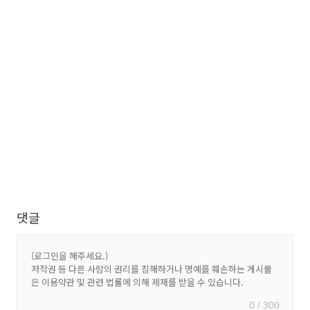
댓글
0 / 300