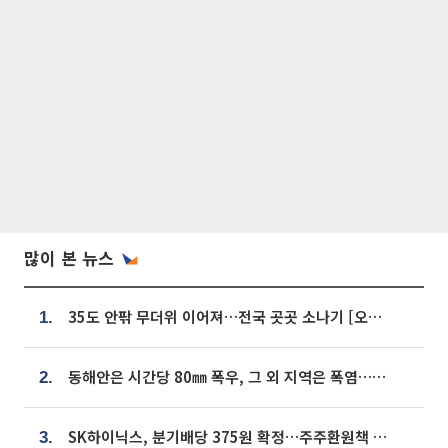
많이 본 뉴스
35도 안팎 무더위 이어져…전국 곳곳 소나기 [오늘 날씨]
1.
동해안은 시간당 80㎜ 폭우, 그 외 지역은 폭염…‘극과 극 날씨’
2.
SK하이닉스, 분기배당 375원 확정…주주환원책 9월로 앞당겨 발표
3.