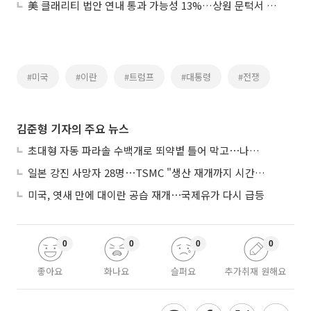
美 클래리티 법안 연내 통과 가능성 13%…상원 문턱서 제동
#미국
#이란
#트럼프
#대통령
#전쟁
김준형 기자의 주요 뉴스
초대형 자동 파라솔 수백개로 뙤약볕 틀어 막고⋯나라별 폭염 생존법
일본 강진 사망자 28명⋯TSMC "생산 재개까지 시간 필요해"
미국, 엿새 만에 대이란 공습 재개⋯국제유가 다시 급등
0
0
0
0
좋아요
화나요
슬퍼요
추가취재 원해요