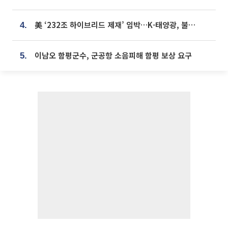
美 ‘232조 하이브리드 제재’ 임박…K-태양광, 불확실성 털고 날개 다나
4.
이남오 함평군수, 군공항 소음피해 함평 보상 요구
5.