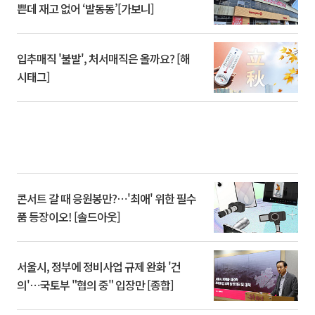
쁜데 재고 없어 ‘발동동’[가보니]
입추매직 '불발', 처서매직은 올까요? [해
시태그]
콘서트 갈 때 응원봉만?⋯'최애' 위한 필수
품 등장이오! [솔드아웃]
서울시, 정부에 정비사업 규제 완화 '건
의'⋯국토부 "협의 중" 입장만 [종합]