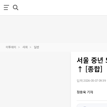
이투데이
사회
일반
서울 중년 
↑ [종합]
입력 2026-05-07 09:39
정용욱 기자