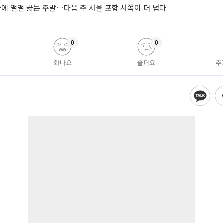
향에 펄펄 끓는 주말…다음 주 서울 포함 서쪽이 더 덥다
0
0
화나요
슬퍼요
추