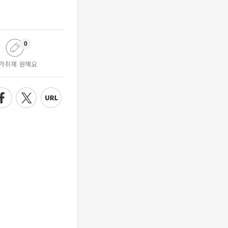
0
가취재 원해요