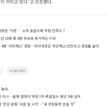
이 커지고 있다”고 강조했다.
 1명은 '미혼'… 소득 높을수록 독립 만족도↑
청년 10명 중 8명 부모와 동거하는 이유
중 4명 '사회재난' 경험⋯취약계층은 자연재난·안전사고 경험률 높아
년
#서울서베이
 뉴스
노멀 되나…올해 열대야 역대 1위·폭염일수 평년 3배 넘어
'한강 밤핑' 다음 달 시작⋯"새 성장동력 만들 것"