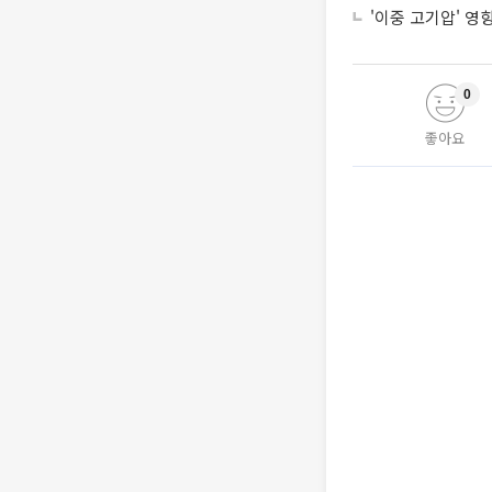
'이중 고기압' 영
0
좋아요