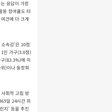
다는 응답이 가장
 활동 참여율도 타
 여건에 더 크게
소속감'은 10점
1인 가구(3.0점)
(83.3%)에 미
순위)이나 동창회
 사회적 고립 방
65일 24시간 외
린지' 등을 추진