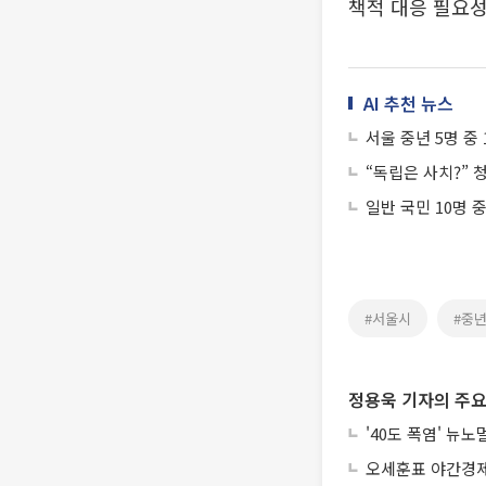
책적 대응 필요성
AI 추천 뉴스
서울 중년 5명 중
“독립은 사치?” 
일반 국민 10명 
#서울시
#중
정용욱 기자의 주요
'40도 폭염' 뉴
오세훈표 야간경제 