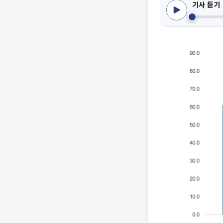
기사 듣기