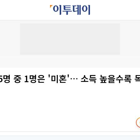
5명 중 1명은 '미혼'… 소득 높을수록