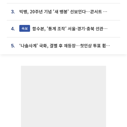
빅뱅, 20주년 기념 '새 뱅봉' 선보인다⋯콘서트 앞두고 팝업 개최
3.
합수본, '통계 조작' 서울·경기·충북 선관위 등 추가 압수수색
속보
4.
‘나솔사계’ 국화, 결별 후 재등장⋯첫인상 투표 휩쓸고 ‘인기녀’ 등극
5.