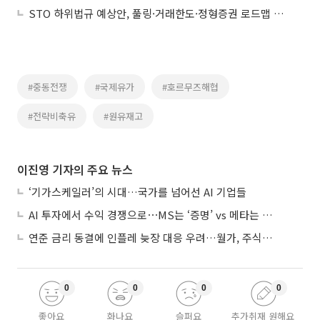
STO 하위법규 예상안, 풀링·거래한도·정형증권 로드맵 제시
#중동전쟁
#국제유가
#호르무즈해협
#전략비축유
#원유재고
이진영 기자의 주요 뉴스
‘기가스케일러’의 시대…국가를 넘어선 AI 기업들
AI 투자에서 수익 경쟁으로⋯MS는 ‘증명’ vs 메타는 ‘숙제’
연준 금리 동결에 인플레 늦장 대응 우려…월가, 주식도 채권도 던졌다
0
0
0
0
좋아요
화나요
슬퍼요
추가취재 원해요