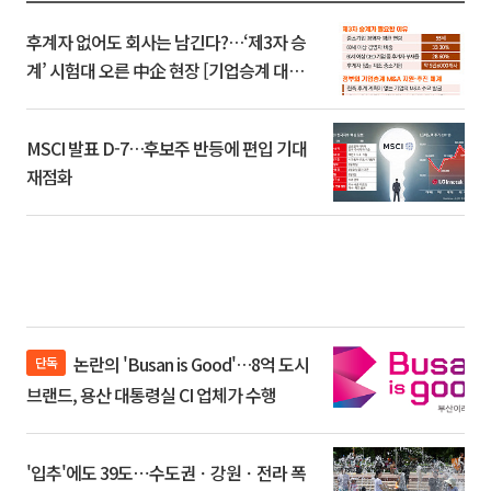
후계자 없어도 회사는 남긴다?…‘제3자 승
계’ 시험대 오른 中企 현장 [기업승계 대전
환]
MSCI 발표 D-7…후보주 반등에 편입 기대
재점화
논란의 'Busan is Good'…8억 도시
단독
브랜드, 용산 대통령실 CI 업체가 수행
'입추'에도 39도⋯수도권ㆍ강원ㆍ전라 폭