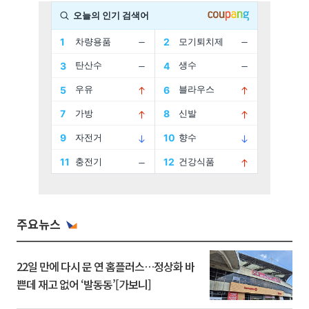
주요뉴스
22일 만에 다시 문 연 홈플러스…정상화 바
쁜데 재고 없어 ‘발동동’[가보니]