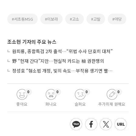
#서초동MSG
#이보라
#고소
#고발
#야당
조소현 기자의 주요 뉴스
원희룡, 종합특검 2차 출석…“위법 수사 단호히 대처”
野 “헌재 간다”지만…현실적 카드는 檢 권한쟁의
정성호 “형소법 개정, 빛의 속도…부작용 생기면 빨리 고쳐야”
0
0
0
0
좋아요
화나요
슬퍼요
추가취재 원해요