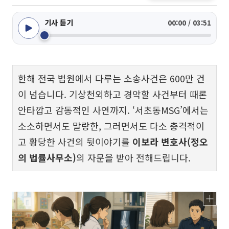
기사 듣기
00:00 / 03:51
한해 전국 법원에서 다루는 소송사건은 600만 건
이 넘습니다. 기상천외하고 경악할 사건부터 때론
안타깝고 감동적인 사연까지. ‘서초동MSG’에서는
소소하면서도 말랑한, 그러면서도 다소 충격적이
고 황당한 사건의 뒷이야기를
이보라 변호사(정오
의 법률사무소)
의 자문을 받아 전해드립니다.