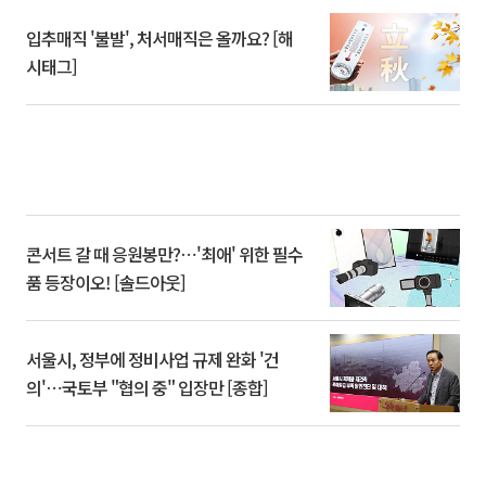
입추매직 '불발', 처서매직은 올까요? [해
시태그]
콘서트 갈 때 응원봉만?⋯'최애' 위한 필수
품 등장이오! [솔드아웃]
서울시, 정부에 정비사업 규제 완화 '건
의'⋯국토부 "협의 중" 입장만 [종합]