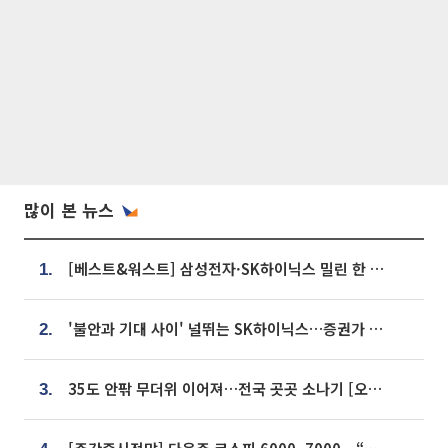
많이 본 뉴스
[베스트&워스트] 삼성전자·SK하이닉스 밀린 한 주…상상인증권은 85% 급등
1.
'불안과 기대 사이' 널뛰는 SK하이닉스…증권가 "HBM4·LTA 기반 펀터멘털 견고"
2.
35도 안팎 무더위 이어져…전국 곳곳 소나기 [오늘 날씨]
3.