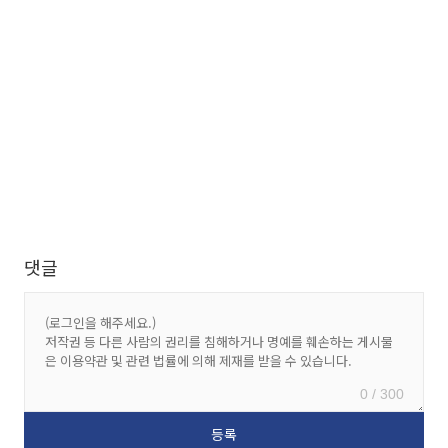
댓글
0 / 300