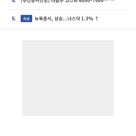
[주간증시전망] 다음주 코스피 6000~7000⋯“外人 수급은 정책이 변수”
4.
뉴욕증시, 상승...나스닥 1.3% ↑
속보
5.