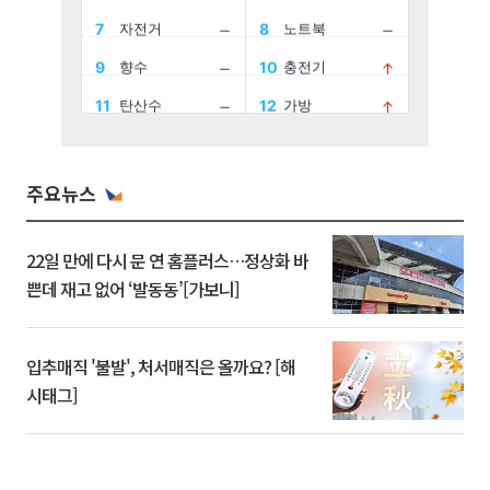
주요뉴스
22일 만에 다시 문 연 홈플러스…정상화 바
쁜데 재고 없어 ‘발동동’[가보니]
입추매직 '불발', 처서매직은 올까요? [해
시태그]