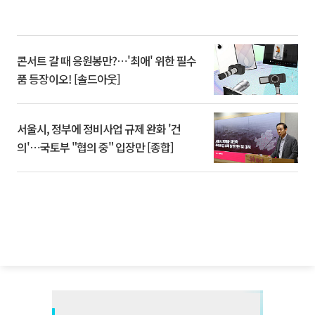
콘서트 갈 때 응원봉만?⋯'최애' 위한 필수
품 등장이오! [솔드아웃]
서울시, 정부에 정비사업 규제 완화 '건
의'⋯국토부 "협의 중" 입장만 [종합]