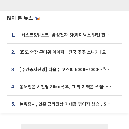
많이 본 뉴스
[베스트&워스트] 삼성전자·SK하이닉스 밀린 한 주…상상인증권은 85% 급등
1.
35도 안팎 무더위 이어져…전국 곳곳 소나기 [오늘 날씨]
2.
[주간증시전망] 다음주 코스피 6000~7000⋯“外人 수급은 정책이 변수”
3.
동해안은 시간당 80㎜ 폭우, 그 외 지역은 폭염…‘극과 극 날씨’
4.
뉴욕증시, 연준 금리인상 기대감 꺾이자 상승...S&P500 사상 최고치 [종합]
5.