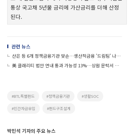
통상 국고채 5년물 금리에 가산금리를 더해 산정
된다.
관련 뉴스
산은 등 6개 정책금융기관 맞손…생산적금융 '드림팀' 나섰다
美 클래리티 법안 연내 통과 가능성 13%…상원 문턱서 제동
#BTL특별펀드
#정책금융기관
#생활SOC
#민간자금유입
#펀드구조설계
박민석 기자의 주요 뉴스