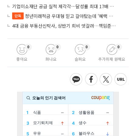
기업미소재단 공급 실적 제각각⋯달성률 최대 17배 차이
청년미래적금 우대형 믿고 갈아탔는데 ‘혜택 반토막’…심사 오류에 가입자 혼선
단독
4대 금융 부동산신탁사, 상반기 희비 엇갈려…책임준공 손실 반영 시점이 갈랐다
0
0
0
0
좋아요
화나요
슬퍼요
추가취재 원해요