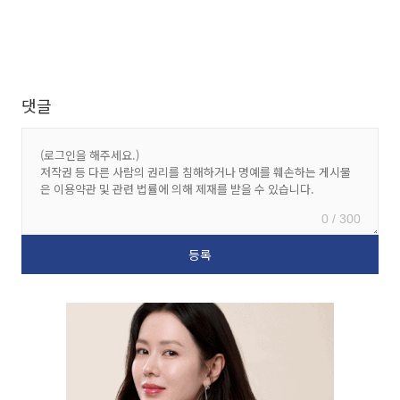
댓글
0 / 300