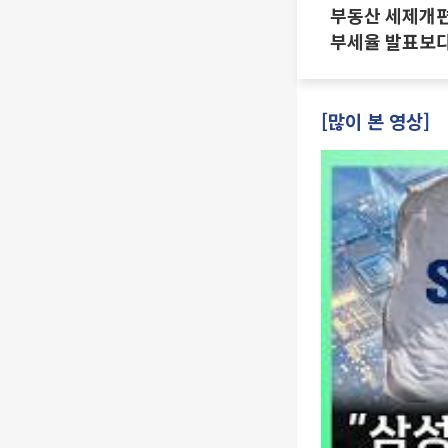
부동산 세제개편 
부세율 발표보다
·양도세 전망 I 
진미윤
[많이 본 영상]