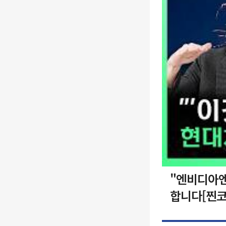
"엔비디아엔
합니다[찐코