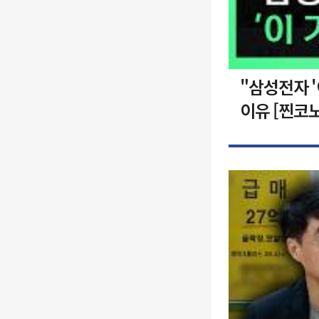
"삼성전자 
이유 [찐코