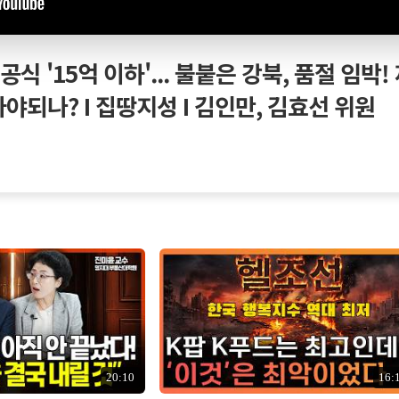
공식 '15억 이하'... 불붙은 강북, 품절 임박!
타야되나? I 집땅지성 I 김인만, 김효선 위원
20:10
16: