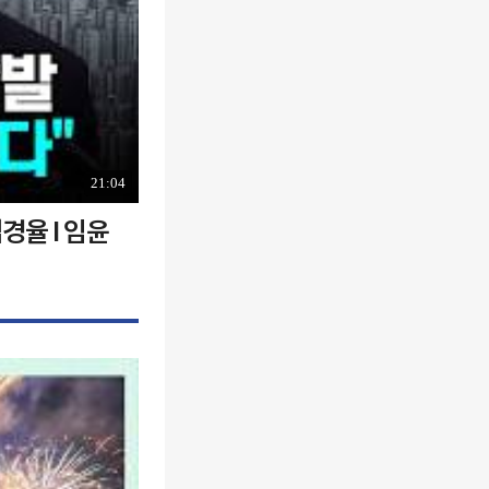
21:04
경율 I 임윤