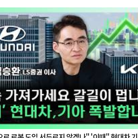
 도입 서두르지 않겠나" '이때" 현대차 기아 주가 폭