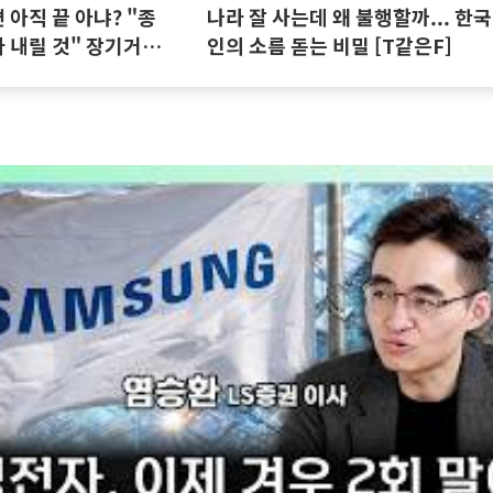
아직 끝 아냐? "종
나라 잘 사는데 왜 불행할까... 한국
 내릴 것" 장기거주
인의 소름 돋는 비밀 [T같은F]
집땅지성 I 김인만,