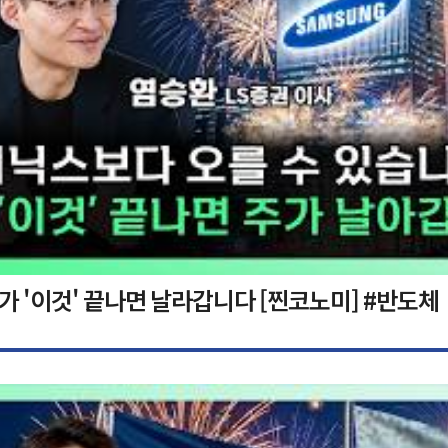
가 '이것' 끝나면 날라갑니다 [찐코노미] #반도체