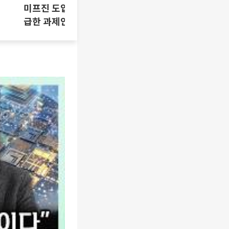
미프진 도입 논란, 시기상조인가 시
급한 과제인가 [T같은F]
삼성SDI 하
[찐코노미]