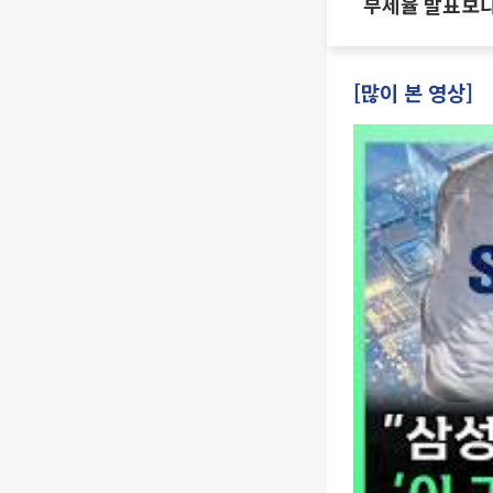
부세율 발표보다
·양도세 전망 I 
진미윤
[많이 본 영상]