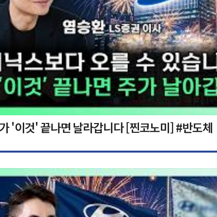
가 '이것' 끝나면 날라갑니다 [찐코노미] #반도체