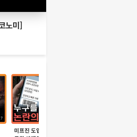
찐코노미]
17
12:10
미프진 도입 논란, 시기상조인가 시