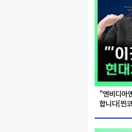
"엔비디아엔
합니다[찐코