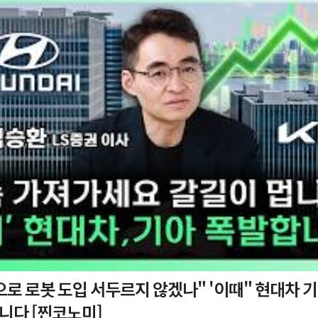
 도입 서두르지 않겠나" '이때" 현대차 기아 주가 폭
니다 [찐코노미]