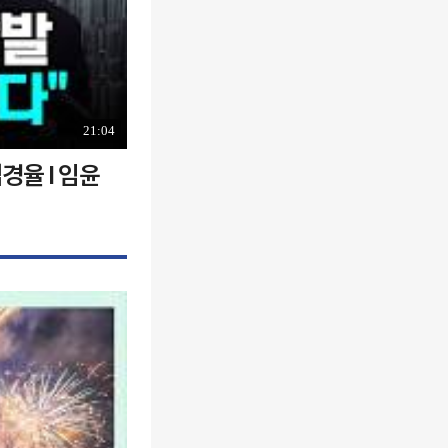
21:04
경율 I 임윤