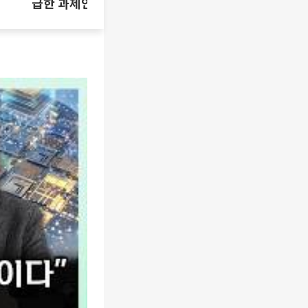
급한 과제인가 [T같은F]
삼성SDI 하
[찐코노미]