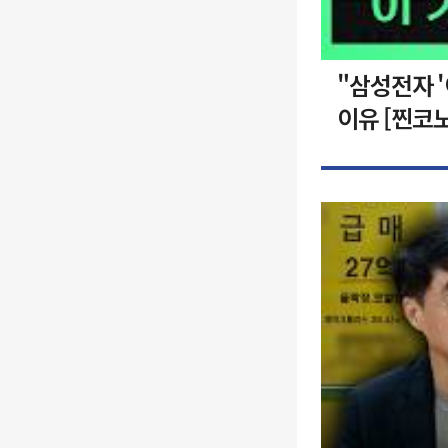
"삼성전자 
이유 [찐코