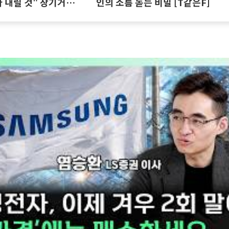
 내릴 것" 장기거주
인의 소름 돋는 비밀 [T같은F]
집땅지성 I 김인만,